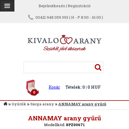
Bejelentkezés
|
Regisztráció
00421 948 059 393 ( H - P 8:00 - 16:00 )
Kosár
Tételek: 0 | 0 HUF
0
»
»
»
Gyűrűk
Sárga arany
ANNAMAY arany gyűrű
Vissza
ANNAMAY arany gyűrű
Modellkód:
8PZ00671