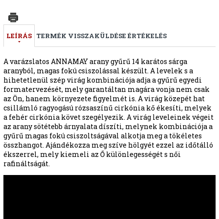
LEÍRÁS
TERMÉK VISSZAKÜLDÉSE
ÉRTÉKELÉS
A varázslatos ANNAMAY arany gyűrű 14 karátos sárga
aranyból, magas fokú csiszolással készült. A levelek s a
hihetetlenül szép virág kombinációja adja a gyűrű egyedi
formatervezését, mely garantáltan magára vonja nem csak
az Ön, hanem környezete figyelmét is. A virág közepét hat
csillámló ragyogású rózsaszínű cirkónia kő ékesíti, melyek
a fehér cirkónia követ szegélyezik. A virág leveleinek végeit
az arany sötétebb árnyalata díszíti, melynek kombinációja a
gyűrű magas fokú csiszoltságával alkotja meg a tökéletes
összhangot. Ajándékozza meg szíve hölgyét ezzel az időtálló
ékszerrel, mely kiemeli az Ő különlegességét s női
rafináltságát.