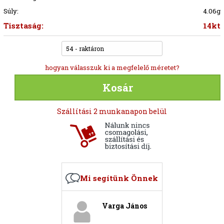
Súly:
4.06g
Tisztaság:
14kt
54 - raktáron
hogyan válasszuk ki a megfelelő méretet?
Kosár
Szállítási 2 munkanapon belül
Mi segítünk Önnek
Varga János