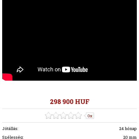
298 900 HUF
0x
Jótállás:
24 hónap
Szélesség:
20 mm