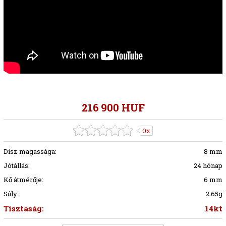
216 900 HUF
0x
Dísz magassága:
8 mm
Jótállás:
24 hónap
Kő átmérője:
6 mm
Súly:
2.65g
Tisztaság:
14kt