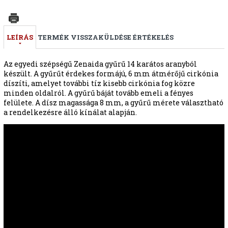
LEÍRÁS
TERMÉK VISSZAKÜLDÉSE
ÉRTÉKELÉS
Az egyedi szépségű Zenaida gyűrű 14 karátos aranyból
készült. A gyűrűt érdekes formájú, 6 mm átmérőjű cirkónia
díszíti, amelyet további tíz kisebb cirkónia fog közre
minden oldalról. A gyűrű báját tovább emeli a fényes
felülete. A dísz magassága 8 mm, a gyűrű mérete választható
a rendelkezésre álló kínálat alapján.