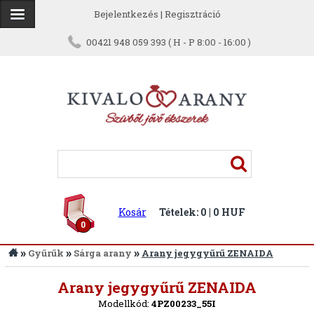
Bejelentkezés
|
Regisztráció
00421 948 059 393 ( H - P 8:00 - 16:00 )
Kosár
Tételek: 0 | 0 HUF
0
»
»
»
Gyűrűk
Sárga arany
Arany jegygyűrű ZENAIDA
Vissza
Arany jegygyűrű ZENAIDA
Modellkód:
4PZ00233_55I