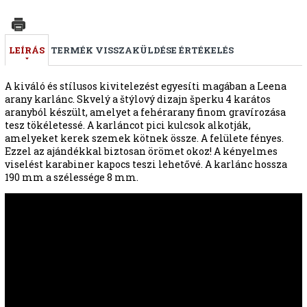
LEÍRÁS
TERMÉK VISSZAKÜLDÉSE
ÉRTÉKELÉS
A kiváló és stílusos kivitelezést egyesíti magában a Leena
arany karlánc. Skvelý a štýlový dizajn šperku 4 karátos
aranyból készült, amelyet a fehérarany finom gravírozása
tesz tökéletessé. A karláncot pici kulcsok alkotják,
amelyeket kerek szemek kötnek össze. A felülete fényes.
Ezzel az ajándékkal biztosan örömet okoz! A kényelmes
viselést karabiner kapocs teszi lehetővé. A karlánc hossza
190 mm a szélessége 8 mm.