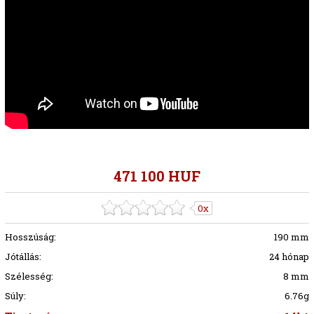
471 100 HUF
0x
Hosszúság:
190 mm
Jótállás:
24 hónap
Szélesség:
8 mm
Súly:
6.76g