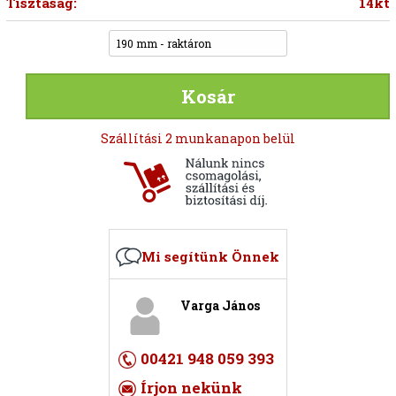
Tisztaság:
14kt
190 mm - raktáron
Kosár
Szállítási 2 munkanapon belül
Mi segítünk Önnek
Varga János
00421 948 059 393
Írjon nekünk