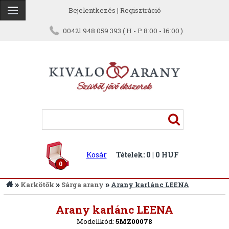
Bejelentkezés
|
Regisztráció
00421 948 059 393 ( H - P 8:00 - 16:00 )
Kosár
Tételek: 0 | 0 HUF
0
»
»
»
Karkötők
Sárga arany
Arany karlánc LEENA
Vissza
Arany karlánc LEENA
Modellkód:
5MZ00078