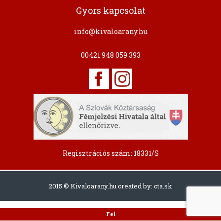
Gyors kapcsolat
info@kivaloarany.hu
00421 948 059 393
Regisztrációs szám: 18331/S
2015 © Kivaloarany.hu created by:
cta.sk
Fel