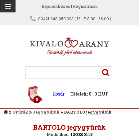
Bejelentkezés
|
Regisztráció
00421 948 059 393 ( H - P 8:00 - 16:00 )
Kosár
Tételek: 0 | 0 HUF
0
»
»
»
Gyűrűk
Jegygyűrűk
BARTOLO jegygyűrűk
Vissza
BARTOLO jegygyűrűk
Modellkód:
12OZ00115