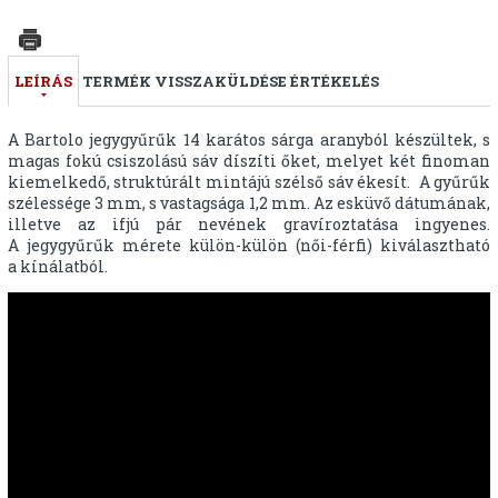
LEÍRÁS
TERMÉK VISSZAKÜLDÉSE
ÉRTÉKELÉS
A Bartolo jegygyűrűk 14 karátos sárga aranyból készültek, s
magas fokú csiszolású sáv díszíti őket, melyet két finoman
kiemelkedő, struktúrált mintájú szélső sáv ékesít. A gyűrűk
szélessége 3 mm, s vastagsága 1,2 mm. Az esküvő dátumának,
illetve az ifjú pár nevének gravíroztatása ingyenes.
A jegygyűrűk mérete külön-külön (női-férfi) kiválasztható
a kínálatból.