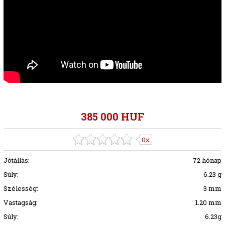
385 000 HUF
0x
Jótállás:
72 hónap
Súly:
6.23 g
Szélesség:
3 mm
Vastagság:
1.20 mm
Súly:
6.23g