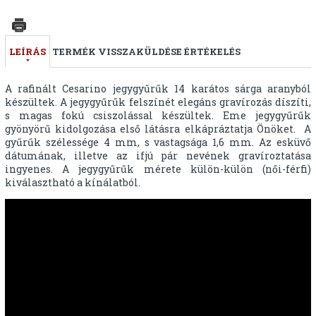
LEÍRÁS
TERMÉK VISSZAKÜLDÉSE
ÉRTÉKELÉS
A rafinált Cesarino jegygyűrűk 14 karátos sárga aranyból
készültek. A jegygyűrűk felszínét elegáns gravírozás díszíti,
s magas fokú csiszolással készültek. Eme jegygyűrűk
gyönyörű kidolgozása első látásra elkápráztatja Önöket. A
gyűrűk szélessége 4 mm, s vastagsága 1,6 mm. Az esküvő
dátumának, illetve az ifjú pár nevének gravíroztatása
ingyenes. A jegygyűrűk mérete külön-külön (női-férfi)
kiválasztható a kínálatból.