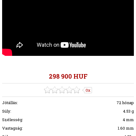
298 900 HUF
0x
Jótállás:
72 hónap
Súly:
4.53 g
Szélesség:
4 mm
Vastagság:
1.60 mm