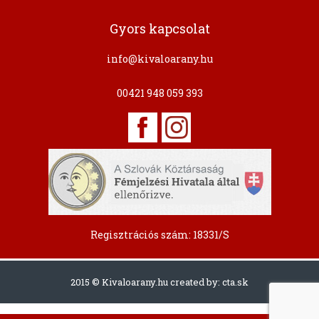
Gyors kapcsolat
info@kivaloarany.hu
00421 948 059 393
Regisztrációs szám: 18331/S
2015 © Kivaloarany.hu created by:
cta.sk