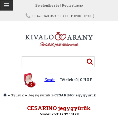
Bejelentkezés
|
Regisztráció
00421 948 059 393 ( H - P 8:00 - 16:00 )
Kosár
Tételek: 0 | 0 HUF
0
»
»
»
Gyűrűk
Jegygyűrűk
CESARINO jegygyűrűk
Vissza
CESARINO jegygyűrűk
Modellkód:
12OZ00128