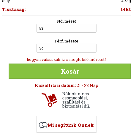
Súly:
4.53g
Tisztaság:
14kt
Női méret
53
Férfi mérete
54
hogyan válasszuk ki a megfelelő méretet?
Kosár
Kiszállítási dátum:
21 - 28 Nap
Mi segítünk Önnek