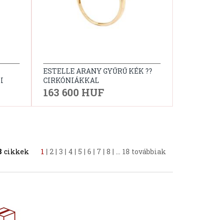
ESTELLE ARANY GYŰRŰ KÉK ??
I
CIRKÓNIÁKKAL
163 600 HUF
8
cikkek
1
|
2
|
3
|
4
|
5
|
6
|
7
|
8
|
...
18
továbbiak