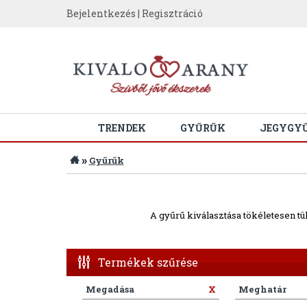
Bejelentkezés
|
Regisztráció
TRENDEK
GYŰRŰK
JEGYGY
»
Gyűrűk
A gyűrű kiválasztása tökéletesen tü
Termékek szűrése
Megadása
X
Meghatár