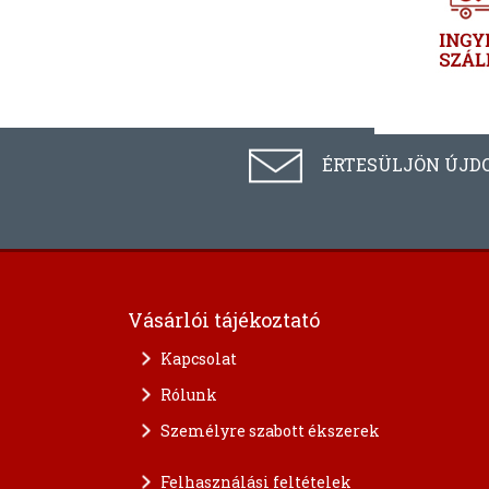
ÉRTESÜLJÖN ÚJD
Vásárlói tájékoztató
Kapcsolat
Rólunk
Személyre szabott ékszerek
Felhasználási feltételek