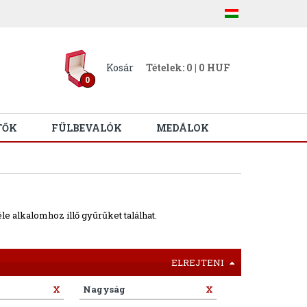
Kosár
Tételek: 0 | 0 HUF
0
TŐK
FÜLBEVALÓK
MEDÁLOK
e alkalomhoz illő gyűrűket találhat.
ELREJTENI
X
Nagyság
X