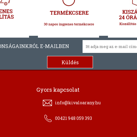
ONSÁGAINKRÓL E-MAILBEN
Gyors kapcsolat
info@kivaloarany.hu
00421 948 059 393