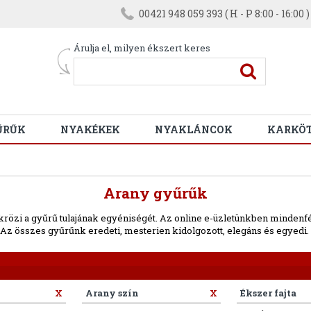
00421 948 059 393 ( H - P 8:00 - 16:00 )
Árulja el, milyen ékszert keres
ŰRŰK
NYAKÉKEK
NYAKLÁNCOK
KARKÖ
Arany gyűrűk
krözi a gyűrű tulajának egyéniségét. Az online e-üzletünkben mindenfél
Az összes gyűrűnk eredeti, mesterien kidolgozott, elegáns és egyedi.
X
Arany szín
X
Ékszer fajta