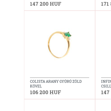
147 200 HUF
171
COLISTA ARANY GYŰRŰ ZÖLD
INFI
KŐVEL
CSIL
106 200 HUF
147