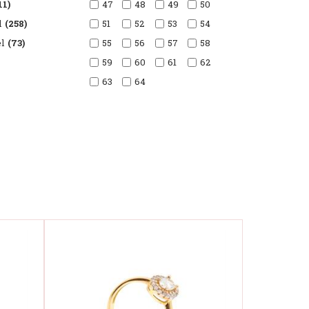
11)
47
48
49
50
l
(258)
51
52
53
54
l
(73)
55
56
57
58
59
60
61
62
63
64