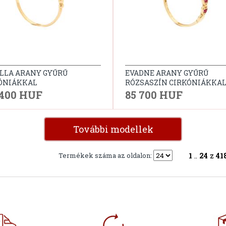
LLA ARANY GYŰRŰ
EVADNE ARANY GYŰRŰ
ÓNIÁKKAL
RÓZSASZÍN CIRKÓNIÁKKAL
 400 HUF
85 700 HUF
További modellek
Termékek száma az oldalon:
1
..
24
z
41