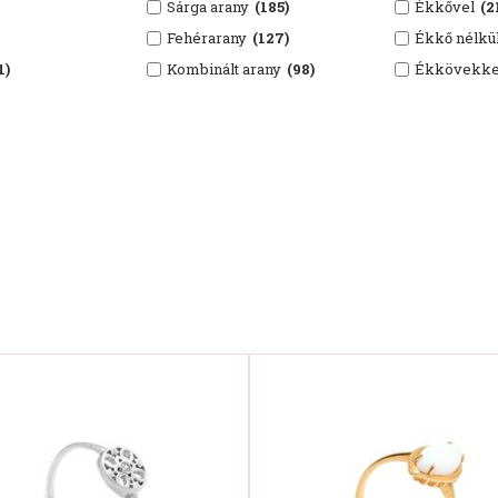
Sárga arany
(185)
Ékkővel
(2
Fehérarany
(127)
Ékkő nélkü
1)
Kombinált arany
(98)
Ékkövekke