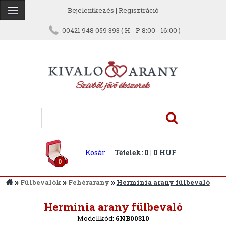
Bejelentkezés
|
Regisztráció
00421 948 059 393 ( H - P 8:00 - 16:00 )
Kosár
Tételek: 0 | 0 HUF
0
»
»
»
Fülbevalók
Fehérarany
Herminia arany fülbevaló
Vissza
Herminia arany fülbevaló
Modellkód:
6NB00310