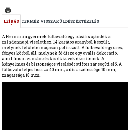
LEÍRÁS
TERMÉK VISSZAKÜLDÉSE
ÉRTÉKELÉS
A Herminia gyermek fülbevaló egy ideális ajándék a
mindennapi viselethez. 14 karátos aranyból készült,
melynek felülete magasan polírozott. A fülbevaló egy üres,
fényes körből áll, melynek fő dísze egy ovális dekoráció,
amit finom zománc és kis ékkövek ékesítenek. A
kényelmes és biztonságos viselését stiftes zár segíti elő. A
fülbevaló teljes hossza 40 mm, a dísz szélessége 10 mm,
magassága 18 mm.