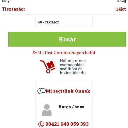
Súly:
3.32g
Tisztaság:
14kt
40 - raktáron
Kosár
Szállítási 2 munkanapon belül
Mi segítünk Önnek
Varga János
00421 948 059 393