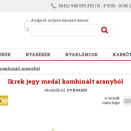
00421 948 059 393 ( H - P 8:00 - 16:00 )
Árulja el, milyen ékszert keres
ŰRŰK
NYAKÉKEK
NYAKLÁNCOK
KARKÖ
kombinált aranyból
Ikrek jegy medál kombinált aranyból
Modellkód:
2VK00253
A termék
reális képe