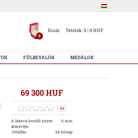
Kosár
Tételek: 0 | 0 HUF
0
TŐK
FÜLBEVALÓK
MEDÁLOK
69 300 HUF
0x
A láncra kerülő szem
6 mm
átmérője:
Jótállás:
24 hónap