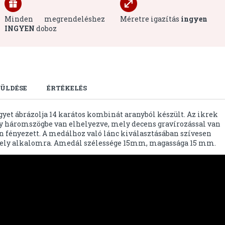
Minden megrendeléshez
Méretre igazítás
ingyen
INGYEN
doboz
ÜLDÉSE
ÉRTÉKELÉS
gyet ábrázolja 14 karátos kombinát aranyból készült. Az ikrek
ny háromszögbe van elhelyezve, mely decens gravírozással van
 fényezett. A medálhoz való lánc kiválasztásában szívesen
ely alkalomra. Amedál szélessége 15mm, magassága 15 mm.