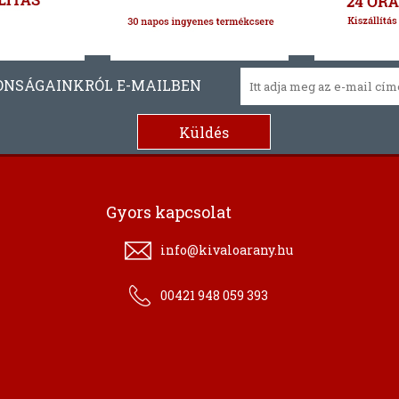
ONSÁGAINKRÓL E-MAILBEN
Gyors kapcsolat
info@kivaloarany.hu
00421 948 059 393