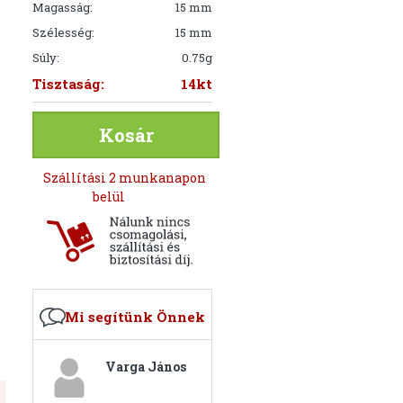
Magasság:
15 mm
Szélesség:
15 mm
Súly:
0.75g
Tisztaság:
14kt
Kosár
Szállítási 2 munkanapon
belül
Mi segítünk Önnek
Varga János