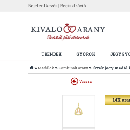
Bejelentkezés
|
Regisztráció
TRENDEK
GYŰRŰK
JEGYGY
»
»
»
Medálok
Kombinált arany
Ikrek jegy medál 
Vissza