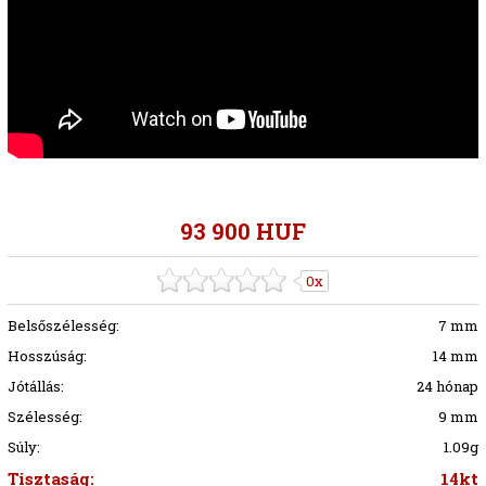
93 900 HUF
0x
Belsőszélesség:
7 mm
Hosszúság:
14 mm
Jótállás:
24 hónap
Szélesség:
9 mm
Súly:
1.09g
Tisztaság:
14kt