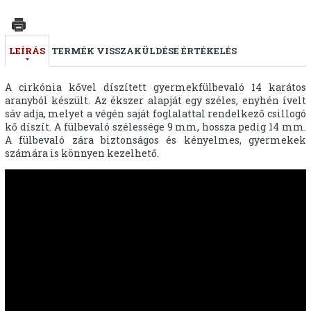
LEÍRÁS
TERMÉK VISSZAKÜLDÉSE
ÉRTÉKELÉS
A cirkónia kővel díszített gyermekfülbevaló 14 karátos
aranyból készült. Az ékszer alapját egy széles, enyhén ívelt
sáv adja, melyet a végén saját foglalattal rendelkező csillogó
kő díszít. A fülbevaló szélessége 9 mm, hossza pedig 14 mm.
A fülbevaló zára biztonságos és kényelmes, gyermekek
számára is könnyen kezelhető.