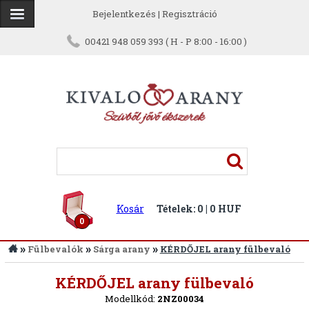
Bejelentkezés
|
Regisztráció
00421 948 059 393 ( H - P 8:00 - 16:00 )
Kosár
Tételek: 0 | 0 HUF
0
»
»
»
Fülbevalók
Sárga arany
KÉRDŐJEL arany fülbevaló
Vissza
KÉRDŐJEL arany fülbevaló
Modellkód:
2NZ00034