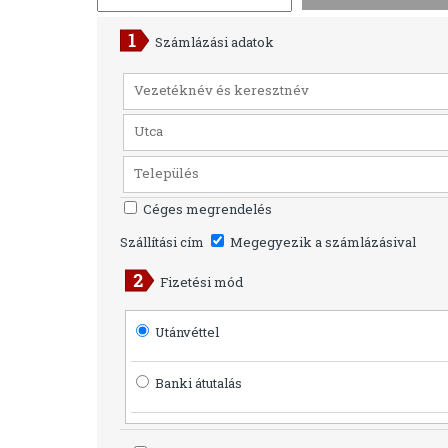
Számlázási adatok
Céges megrendelés
Szállítási cím
Megegyezik a számlázásival
Fizetési mód
Utánvéttel
Banki átutalás