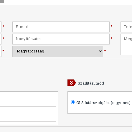
*
*
*
*
*
*
Szállítási mód
GLS futárszolgálat (ingyenes)