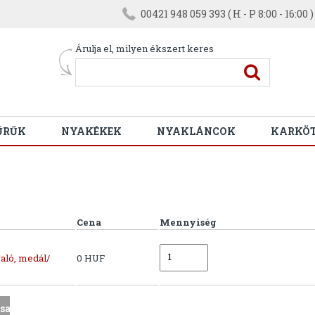
00421 948 059 393 ( H - P 8:00 - 16:00 )
Árulja el, milyen ékszert keres
ŰRŰK
NYAKÉKEK
NYAKLÁNCOK
KARKÖ
Cena
Mennyiség
aló, medál/
0 HUF