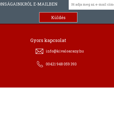
ONSÁGAINKRÓL E-MAILBEN
Gyors kapcsolat
info@kivaloarany.hu
00421 948 059 393