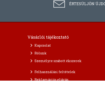
ÉRTESÜLJÖN ÚJD
Vásárlói tájékoztató
Kapcsolat
Rólunk
Személyre szabott ékszerek
Felhasználási feltételek
Reklamációs eljárás
A személyes adatok védelme
FAQ