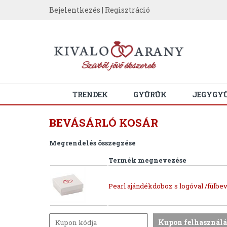
Bejelentkezés
|
Regisztráció
TRENDEK
GYŰRŰK
JEGYGY
BEVÁSÁRLÓ KOSÁR
Megrendelés összegzése
Termék megnevezése
Pearl ajándékdoboz s logóval /fülbev