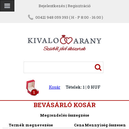
Bejelentkezés
|
Regisztráció
00421 948 059 393 ( H - P 8:00 - 16:00 )
Kosár
Tételek: 1 | 0 HUF
1
BEVÁSÁRLÓ KOSÁR
Megrendelés összegzése
Termék megnevezése
Cena
Mennyiség
összesen