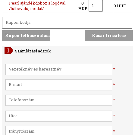
Pearl ajándékdoboz s logóval
0
0 HUF
/fülbevaló, medál/
HUF
Számlázási adatok
*
*
*
*
*