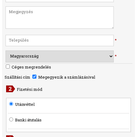
*
*
Céges megrendelés
Szállítási cím
Megegyezik a számlázásival
Fizetési mód
Utánvéttel
Banki átutalás