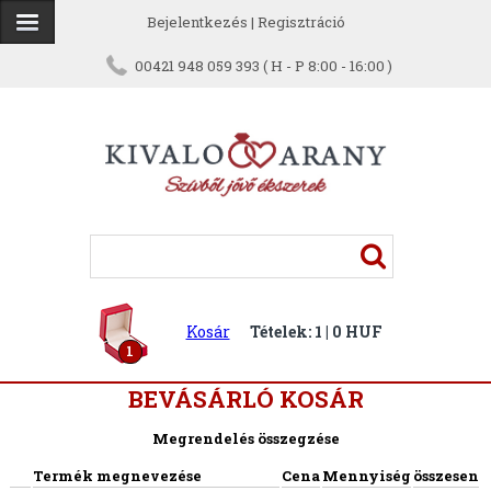
Bejelentkezés
|
Regisztráció
00421 948 059 393 ( H - P 8:00 - 16:00 )
Kosár
Tételek: 1 | 0 HUF
1
BEVÁSÁRLÓ KOSÁR
Megrendelés összegzése
Termék megnevezése
Cena
Mennyiség
összesen