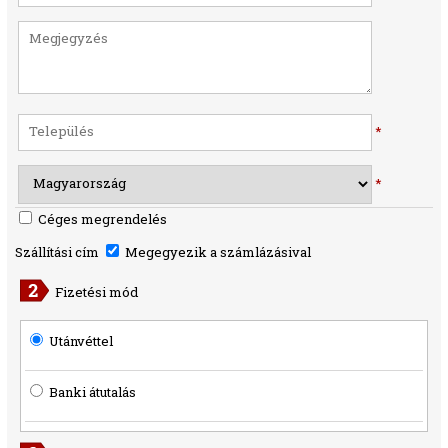
*
*
Céges megrendelés
Szállítási cím
Megegyezik a számlázásival
Fizetési mód
Utánvéttel
Banki átutalás