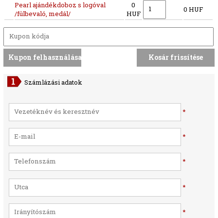
Pearl ajándékdoboz s logóval
0
0 HUF
/fülbevaló, medál/
HUF
Számlázási adatok
*
*
*
*
*