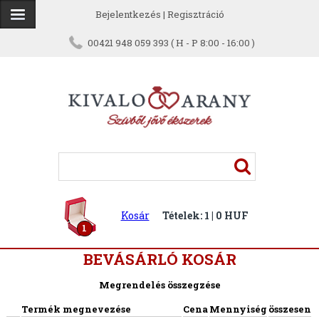
Bejelentkezés
|
Regisztráció
00421 948 059 393 ( H - P 8:00 - 16:00 )
Kosár
Tételek: 1 | 0 HUF
1
BEVÁSÁRLÓ KOSÁR
Megrendelés összegzése
Termék megnevezése
Cena
Mennyiség
összesen