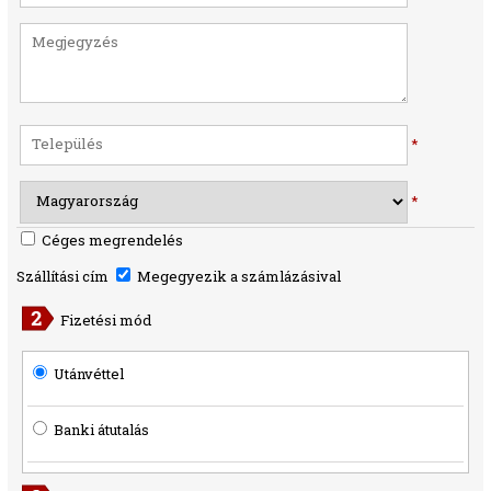
*
*
Céges megrendelés
Szállítási cím
Megegyezik a számlázásival
Fizetési mód
Utánvéttel
Banki átutalás