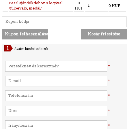
Pearl ajándékdoboz s logóval
0
0 HUF
/fülbevaló, medál/
HUF
Számlázási adatok
*
*
*
*
*