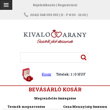
Bejelentkezés
|
Regisztráció
00421 948 059 393 ( H - P 8:00 - 16:00 )
Kosár
Tételek: 1 | 0 HUF
1
BEVÁSÁRLÓ KOSÁR
Megrendelés összegzése
Termék megnevezése
Cena
Mennyiség
összesen