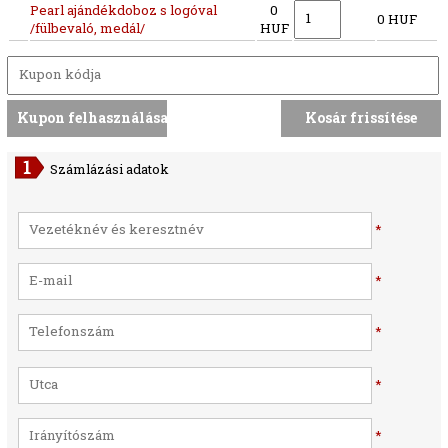
Pearl ajándékdoboz s logóval
0
0 HUF
/fülbevaló, medál/
HUF
Számlázási adatok
*
*
*
*
*