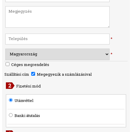
*
*
Céges megrendelés
Szállítási cím
Megegyezik a számlázásival
Fizetési mód
Utánvéttel
Banki átutalás