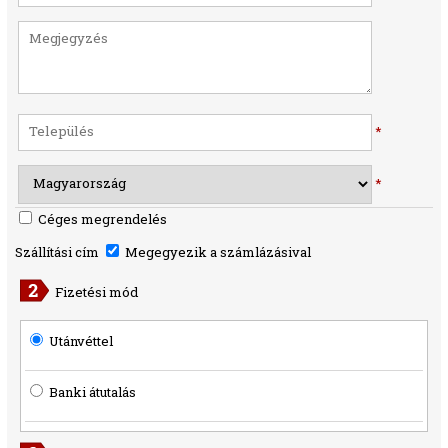
*
*
Céges megrendelés
Szállítási cím
Megegyezik a számlázásival
Fizetési mód
Utánvéttel
Banki átutalás