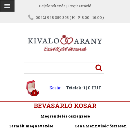
Bejelentkezés
|
Regisztráció
00421 948 059 393 ( H - P 8:00 - 16:00 )
Kosár
Tételek: 1 | 0 HUF
1
BEVÁSÁRLÓ KOSÁR
Megrendelés összegzése
Termék megnevezése
Cena
Mennyiség
összesen