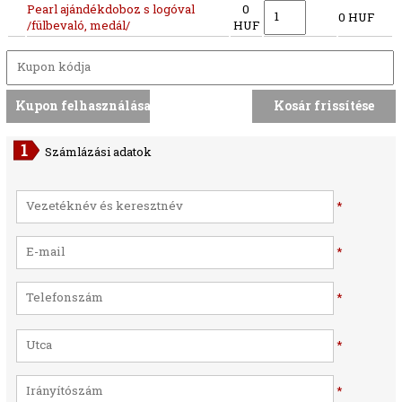
Pearl ajándékdoboz s logóval
0
0 HUF
/fülbevaló, medál/
HUF
Számlázási adatok
*
*
*
*
*