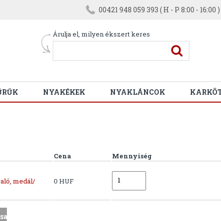
00421 948 059 393 ( H - P 8:00 - 16:00 )
Árulja el, milyen ékszert keres
ŰRŰK
NYAKÉKEK
NYAKLÁNCOK
KARKÖ
Cena
Mennyiség
aló, medál/
0 HUF