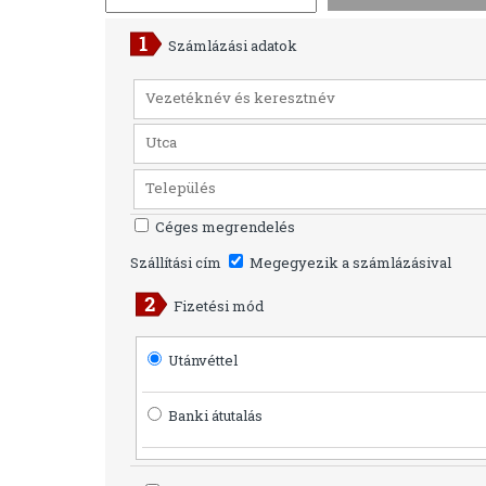
Számlázási adatok
Céges megrendelés
Szállítási cím
Megegyezik a számlázásival
Fizetési mód
Utánvéttel
Banki átutalás