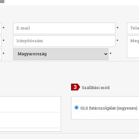
*
*
*
*
*
*
Szállítási mód
GLS futárszolgálat (ingyenes)