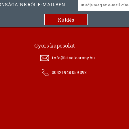
ONSÁGAINKRÓL E-MAILBEN
Gyors kapcsolat
info@kivaloarany.hu
00421 948 059 393