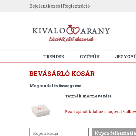
Bejelentkezés
|
Regisztráció
TRENDEK
GYŰRŰK
JEGYGY
BEVÁSÁRLÓ KOSÁR
Megrendelés összegzése
Termék megnevezése
Pearl ajándékdoboz s logóval /fülbev