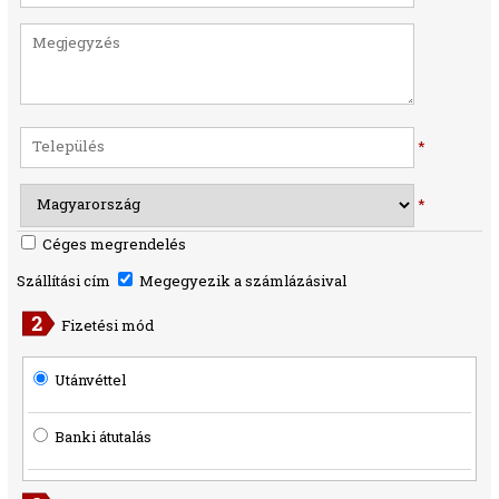
*
*
Céges megrendelés
Szállítási cím
Megegyezik a számlázásival
Fizetési mód
Utánvéttel
Banki átutalás