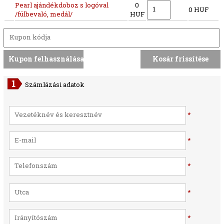
Pearl ajándékdoboz s logóval
0
0 HUF
/fülbevaló, medál/
HUF
Számlázási adatok
*
*
*
*
*