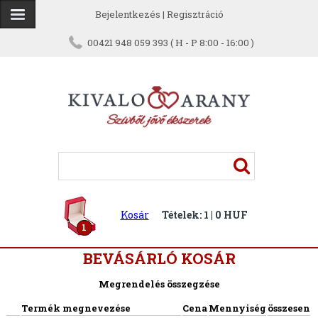
Bejelentkezés
|
Regisztráció
00421 948 059 393 ( H - P 8:00 - 16:00 )
Kosár
Tételek: 1 | 0 HUF
1
BEVÁSÁRLÓ KOSÁR
Megrendelés összegzése
Termék megnevezése
Cena
Mennyiség
összesen