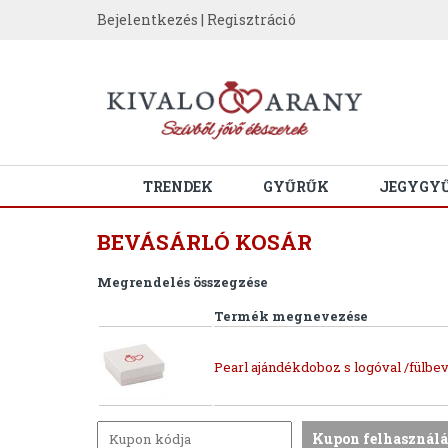
Bejelentkezés
|
Regisztráció
TRENDEK
GYŰRŰK
JEGYGY
BEVÁSÁRLÓ KOSÁR
Megrendelés összegzése
Termék megnevezése
Pearl ajándékdoboz s logóval /fülbev