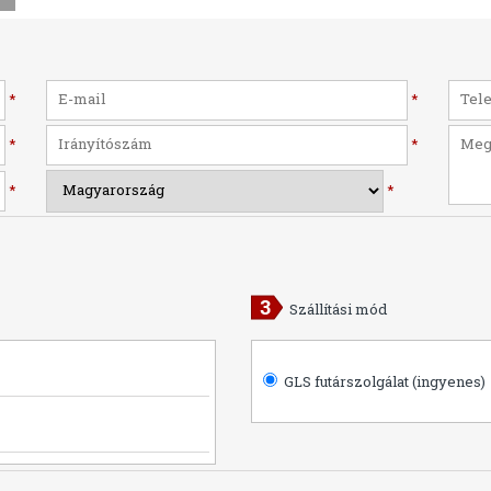
*
*
*
*
*
*
Szállítási mód
GLS futárszolgálat (ingyenes)