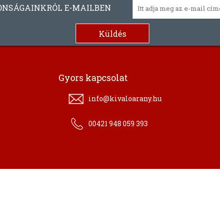
ONSÁGAINKRÓL E-MAILBEN
Gyors kapcsolat
info@kivaloarany.hu
00421 948 059 393