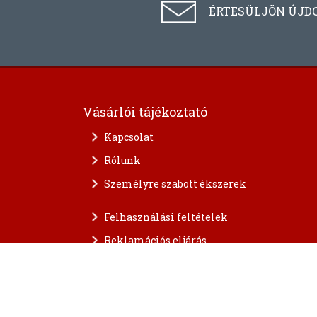
ÉRTESÜLJÖN ÚJD
Vásárlói tájékoztató
Kapcsolat
Rólunk
Személyre szabott ékszerek
Felhasználási feltételek
Reklamációs eljárás
A személyes adatok védelme
FAQ