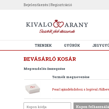
Bejelentkezés
|
Regisztráció
TRENDEK
GYŰRŰK
JEGYGY
BEVÁSÁRLÓ KOSÁR
Megrendelés összegzése
Termék megnevezése
Pearl ajándékdoboz s logóval /fülbev