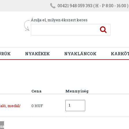
00421 948 059 393 ( H - P 8:00 - 16:00 )
Árulja el, milyen ékszert keres
ŰRŰK
NYAKÉKEK
NYAKLÁNCOK
KARKÖ
Cena
Mennyiség
aló, medál/
0 HUF