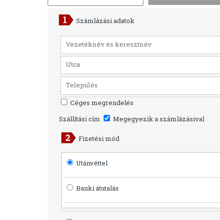
Számlázási adatok
Céges megrendelés
Szállítási cím
Megegyezik a számlázásival
Fizetési mód
Utánvéttel
Banki átutalás