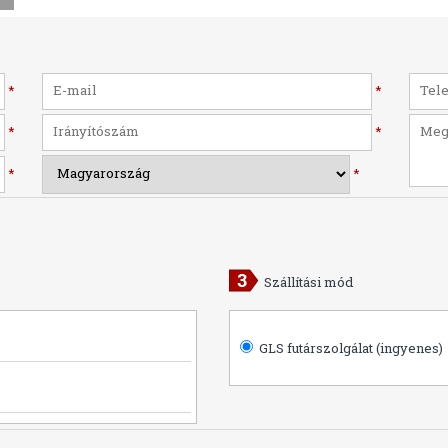
*
*
*
*
*
*
Szállítási mód
GLS futárszolgálat (ingyenes)