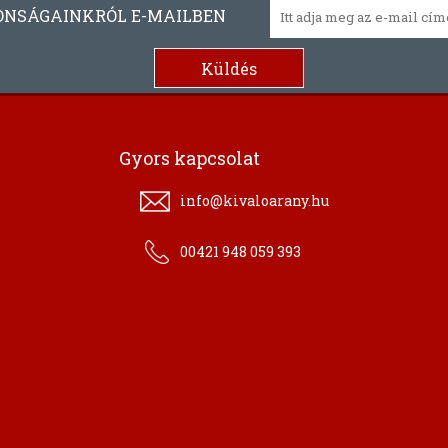
ONSÁGAINKRÓL E-MAILBEN
Gyors kapcsolat
info@kivaloarany.hu
00421 948 059 393