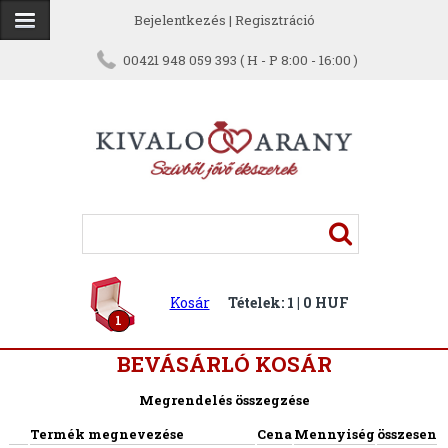
Bejelentkezés
|
Regisztráció
00421 948 059 393 ( H - P 8:00 - 16:00 )
Kosár
Tételek: 1 | 0 HUF
1
BEVÁSÁRLÓ KOSÁR
Megrendelés összegzése
Termék megnevezése
Cena
Mennyiség
összesen