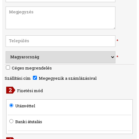
*
*
Céges megrendelés
Szállítási cím
Megegyezik a számlázásival
Fizetési mód
Utánvéttel
Banki átutalás