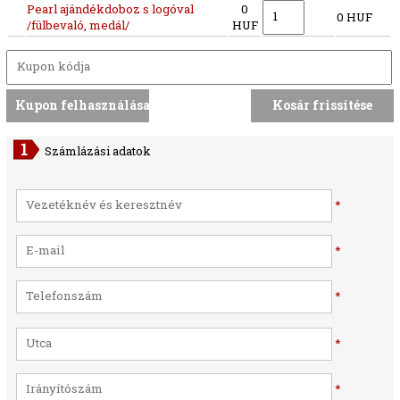
Pearl ajándékdoboz s logóval
0
0 HUF
/fülbevaló, medál/
HUF
Számlázási adatok
*
*
*
*
*