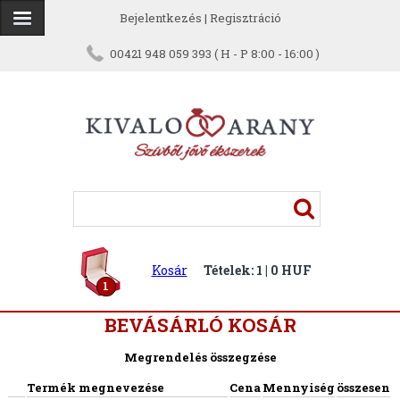
Bejelentkezés
|
Regisztráció
00421 948 059 393 ( H - P 8:00 - 16:00 )
Kosár
Tételek: 1 | 0 HUF
1
BEVÁSÁRLÓ KOSÁR
Megrendelés összegzése
Termék megnevezése
Cena
Mennyiség
összesen