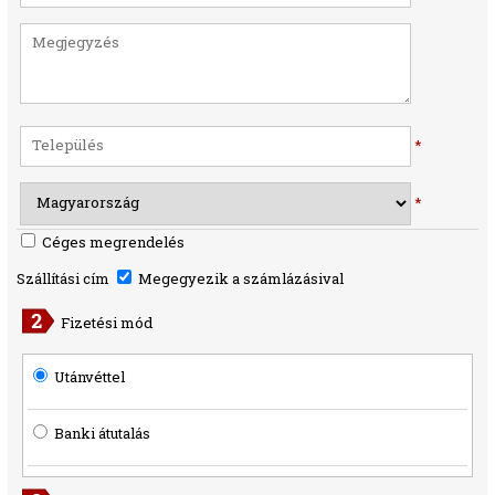
*
*
Céges megrendelés
Szállítási cím
Megegyezik a számlázásival
Fizetési mód
Utánvéttel
Banki átutalás