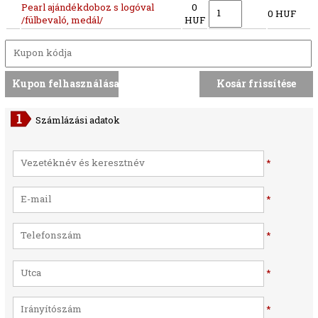
Pearl ajándékdoboz s logóval
0
0 HUF
/fülbevaló, medál/
HUF
Számlázási adatok
*
*
*
*
*