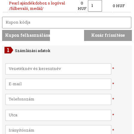
Pearl ajándékdoboz s logóval
0
0 HUF
/fülbevaló, medál/
HUF
Számlázási adatok
*
*
*
*
*