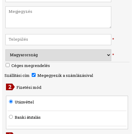
*
*
Céges megrendelés
Szállítási cím
Megegyezik a számlázásival
Fizetési mód
Utánvéttel
Banki átutalás