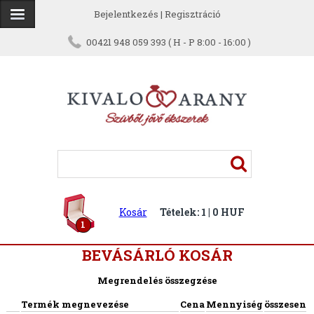
Bejelentkezés
|
Regisztráció
00421 948 059 393 ( H - P 8:00 - 16:00 )
Kosár
Tételek: 1 | 0 HUF
1
BEVÁSÁRLÓ KOSÁR
Megrendelés összegzése
Termék megnevezése
Cena
Mennyiség
összesen