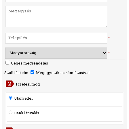
*
*
Céges megrendelés
Szállítási cím
Megegyezik a számlázásival
Fizetési mód
Utánvéttel
Banki átutalás