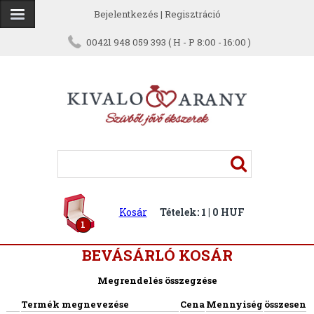
Bejelentkezés
|
Regisztráció
00421 948 059 393 ( H - P 8:00 - 16:00 )
Kosár
Tételek: 1 | 0 HUF
1
BEVÁSÁRLÓ KOSÁR
Megrendelés összegzése
Termék megnevezése
Cena
Mennyiség
összesen