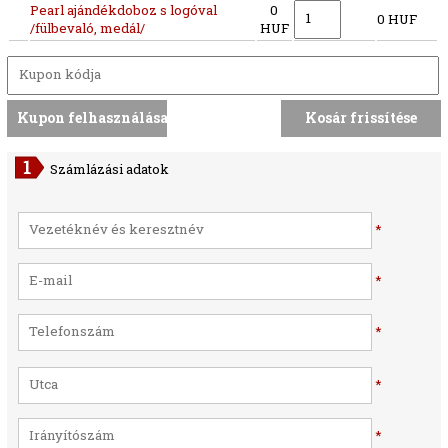
Pearl ajándékdoboz s logóval
0
0 HUF
/fülbevaló, medál/
HUF
Számlázási adatok
*
*
*
*
*