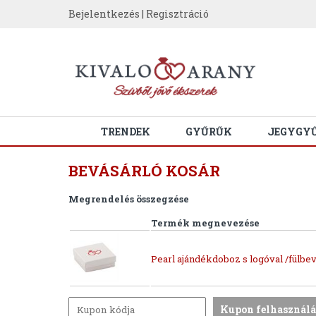
Bejelentkezés
|
Regisztráció
TRENDEK
GYŰRŰK
JEGYGY
BEVÁSÁRLÓ KOSÁR
Megrendelés összegzése
Termék megnevezése
Pearl ajándékdoboz s logóval /fülbev