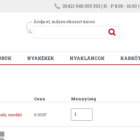
00421 948 059 393 ( H - P 8:00 - 16:00 )
Árulja el, milyen ékszert keres
ŰRŰK
NYAKÉKEK
NYAKLÁNCOK
KARKÖ
Cena
Mennyiség
aló, medál/
0 HUF