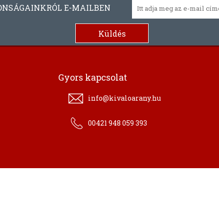
ONSÁGAINKRÓL E-MAILBEN
Gyors kapcsolat
info@kivaloarany.hu
00421 948 059 393