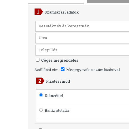
Számlázási adatok
Céges megrendelés
Szállítási cím
Megegyezik a számlázásival
Fizetési mód
Utánvéttel
Banki átutalás