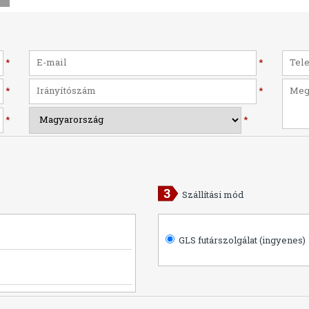
*
*
*
*
*
*
Szállítási mód
GLS futárszolgálat (ingyenes)