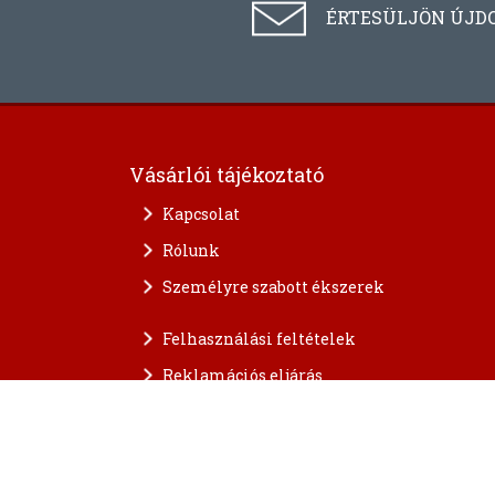
ÉRTESÜLJÖN ÚJD
Vásárlói tájékoztató
Kapcsolat
Rólunk
Személyre szabott ékszerek
Felhasználási feltételek
Reklamációs eljárás
A személyes adatok védelme
FAQ