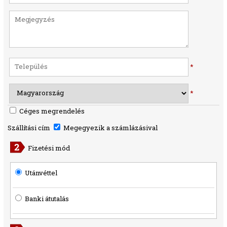
*
*
Céges megrendelés
Szállítási cím
Megegyezik a számlázásival
Fizetési mód
Utánvéttel
Banki átutalás