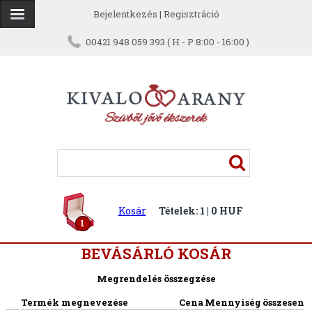
Bejelentkezés
|
Regisztráció
00421 948 059 393 ( H - P 8:00 - 16:00 )
Kosár
Tételek: 1 | 0 HUF
1
BEVÁSÁRLÓ KOSÁR
Megrendelés összegzése
Termék megnevezése
Cena
Mennyiség
összesen