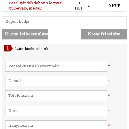
Pearl ajándékdoboz s logóval
0
0 HUF
/fülbevaló, medál/
HUF
Számlázási adatok
*
*
*
*
*