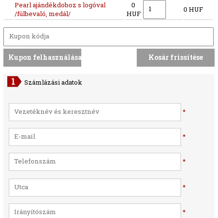
Pearl ajándékdoboz s logóval
0
0 HUF
/fülbevaló, medál/
HUF
Számlázási adatok
*
*
*
*
*