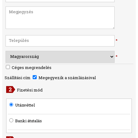
*
*
Céges megrendelés
Szállítási cím
Megegyezik a számlázásival
Fizetési mód
Utánvéttel
Banki átutalás