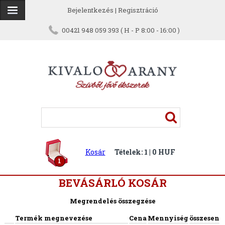
Bejelentkezés
|
Regisztráció
00421 948 059 393 ( H - P 8:00 - 16:00 )
Kosár
Tételek: 1 | 0 HUF
1
BEVÁSÁRLÓ KOSÁR
Megrendelés összegzése
Termék megnevezése
Cena
Mennyiség
összesen