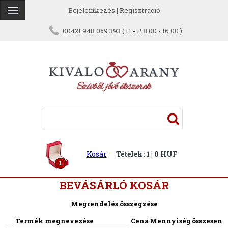
Bejelentkezés
|
Regisztráció
00421 948 059 393 ( H - P 8:00 - 16:00 )
Kosár
Tételek: 1 | 0 HUF
1
BEVÁSÁRLÓ KOSÁR
Megrendelés összegzése
Termék megnevezése
Cena
Mennyiség
összesen