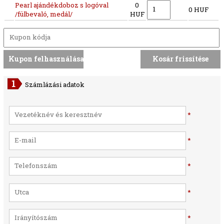
Pearl ajándékdoboz s logóval
0
0 HUF
/fülbevaló, medál/
HUF
Számlázási adatok
*
*
*
*
*