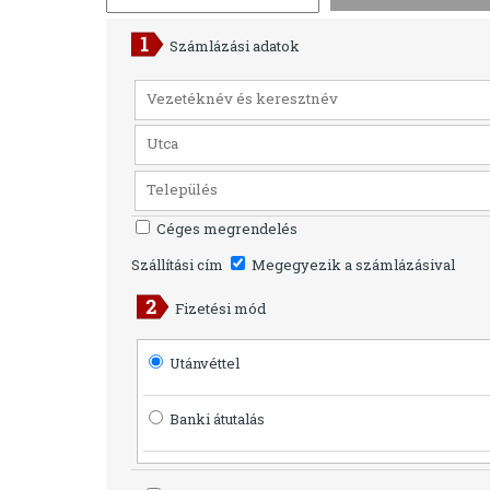
Számlázási adatok
Céges megrendelés
Szállítási cím
Megegyezik a számlázásival
Fizetési mód
Utánvéttel
Banki átutalás