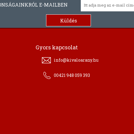
ONSÁGAINKRÓL E-MAILBEN
Gyors kapcsolat
info@kivaloarany.hu
00421 948 059 393