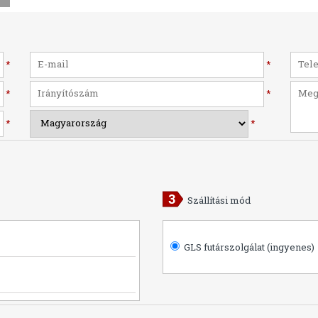
*
*
*
*
*
*
Szállítási mód
GLS futárszolgálat (ingyenes)