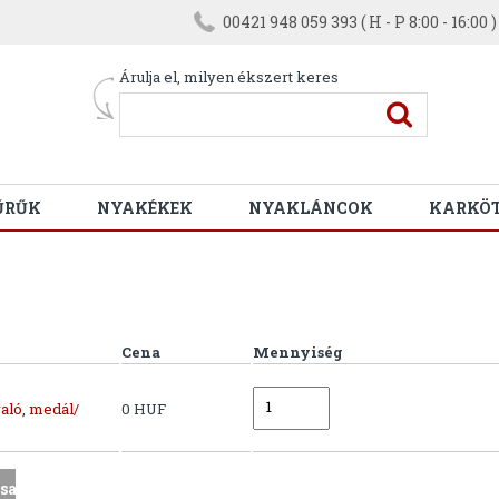
00421 948 059 393 ( H - P 8:00 - 16:00 )
Árulja el, milyen ékszert keres
ŰRŰK
NYAKÉKEK
NYAKLÁNCOK
KARKÖ
Cena
Mennyiség
aló, medál/
0 HUF