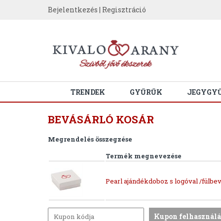
Bejelentkezés
|
Regisztráció
TRENDEK
GYŰRŰK
JEGYGY
BEVÁSÁRLÓ KOSÁR
Megrendelés összegzése
Termék megnevezése
Pearl ajándékdoboz s logóval /fülbev