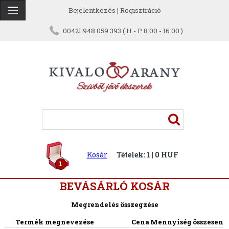
Bejelentkezés
|
Regisztráció
00421 948 059 393 ( H - P 8:00 - 16:00 )
Kosár
Tételek: 1 | 0 HUF
1
BEVÁSÁRLÓ KOSÁR
Megrendelés összegzése
Termék megnevezése
Cena
Mennyiség
összesen