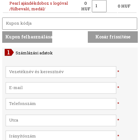
Pearl ajándékdoboz s logóval
0
0 HUF
/fülbevaló, medál/
HUF
Számlázási adatok
*
*
*
*
*