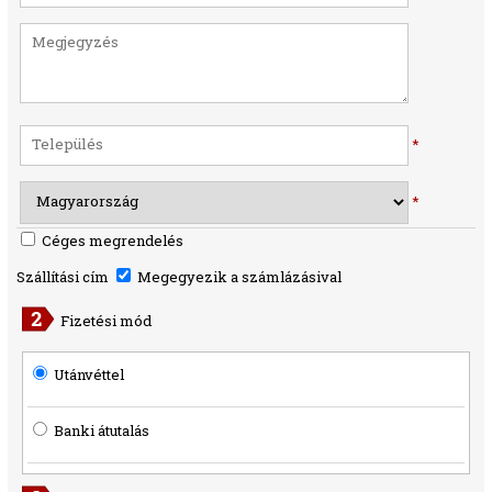
*
*
Céges megrendelés
Szállítási cím
Megegyezik a számlázásival
Fizetési mód
Utánvéttel
Banki átutalás