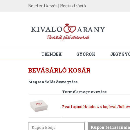
Bejelentkezés
|
Regisztráció
TRENDEK
GYŰRŰK
JEGYGY
BEVÁSÁRLÓ KOSÁR
Megrendelés összegzése
Termék megnevezése
Pearl ajándékdoboz s logóval /fülbev