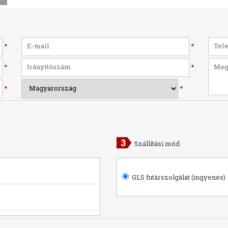
*
*
*
*
*
*
Szállítási mód
GLS futárszolgálat (ingyenes)