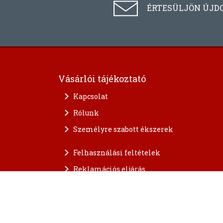
ÉRTESÜLJÖN ÚJD
Vásárlói tájékoztató
Kapcsolat
Rólunk
Személyre szabott ékszerek
Felhasználási feltételek
Reklamációs eljárás
A személyes adatok védelme
FAQ