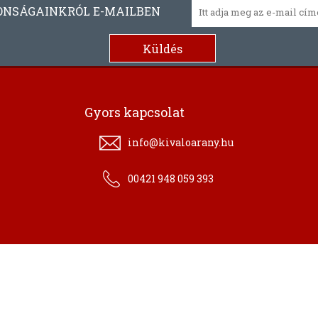
ONSÁGAINKRÓL E-MAILBEN
Gyors kapcsolat
info@kivaloarany.hu
00421 948 059 393