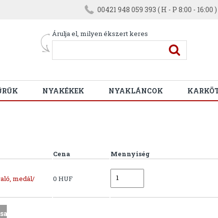
00421 948 059 393 ( H - P 8:00 - 16:00 )
Árulja el, milyen ékszert keres
ŰRŰK
NYAKÉKEK
NYAKLÁNCOK
KARKÖ
Cena
Mennyiség
aló, medál/
0 HUF