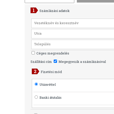
Számlázási adatok
Céges megrendelés
Szállítási cím
Megegyezik a számlázásival
Fizetési mód
Utánvéttel
Banki átutalás