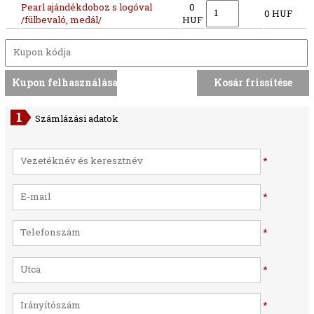
Pearl ajándékdoboz s logóval
0
0 HUF
/fülbevaló, medál/
HUF
Számlázási adatok
*
*
*
*
*