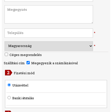
*
*
Céges megrendelés
Szállítási cím
Megegyezik a számlázásival
Fizetési mód
Utánvéttel
Banki átutalás