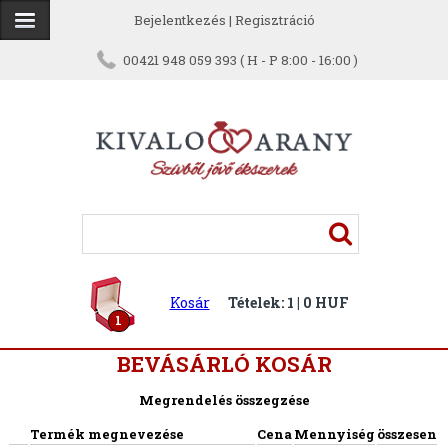
Bejelentkezés
|
Regisztráció
00421 948 059 393 ( H - P 8:00 - 16:00 )
Kosár
Tételek: 1 | 0 HUF
1
BEVÁSÁRLÓ KOSÁR
Megrendelés összegzése
Termék megnevezése
Cena
Mennyiség
összesen