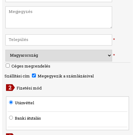
*
*
Céges megrendelés
Szállítási cím
Megegyezik a számlázásival
Fizetési mód
Utánvéttel
Banki átutalás