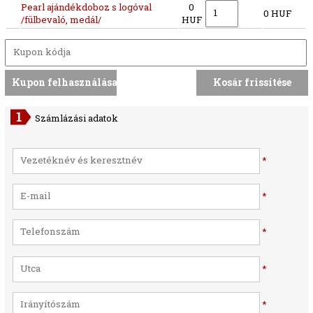
Pearl ajándékdoboz s logóval
0
0 HUF
/fülbevaló, medál/
HUF
Számlázási adatok
*
*
*
*
*