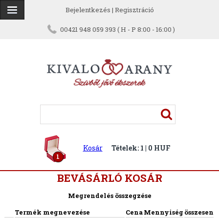
Bejelentkezés
|
Regisztráció
00421 948 059 393 ( H - P 8:00 - 16:00 )
Kosár
Tételek: 1 | 0 HUF
1
BEVÁSÁRLÓ KOSÁR
Megrendelés összegzése
Termék megnevezése
Cena
Mennyiség
összesen