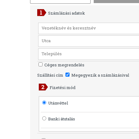
Számlázási adatok
Céges megrendelés
Szállítási cím
Megegyezik a számlázásival
Fizetési mód
Utánvéttel
Banki átutalás