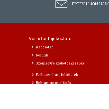
ÉRTESÜLJÖN ÚJD
Vásárlói tájékoztató
Kapcsolat
Rólunk
Személyre szabott ékszerek
Felhasználási feltételek
Reklamációs eljárás
A személyes adatok védelme
FAQ