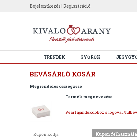
Bejelentkezés
|
Regisztráció
TRENDEK
GYŰRŰK
JEGYGY
BEVÁSÁRLÓ KOSÁR
Megrendelés összegzése
Termék megnevezése
Pearl ajándékdoboz s logóval /fülbev