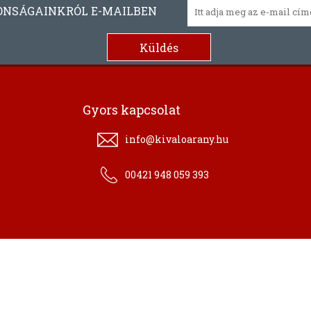
ONSÁGAINKRÓL E-MAILBEN
Gyors kapcsolat
info@kivaloarany.hu
00421 948 059 393