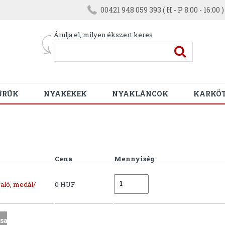
00421 948 059 393 ( H - P 8:00 - 16:00 )
Árulja el, milyen ékszert keres
ŰRŰK
NYAKÉKEK
NYAKLÁNCOK
KARKÖ
Cena
Mennyiség
aló, medál/
0 HUF