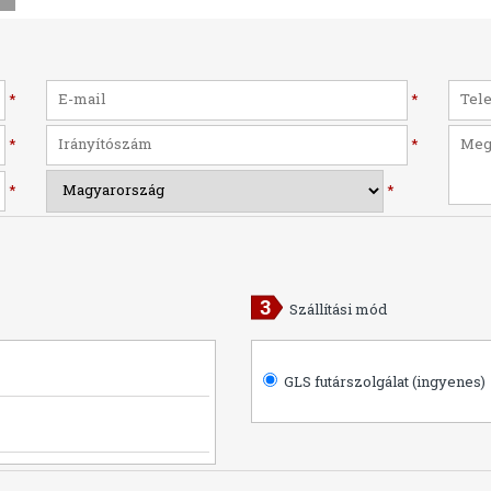
*
*
*
*
*
*
Szállítási mód
GLS futárszolgálat (ingyenes)