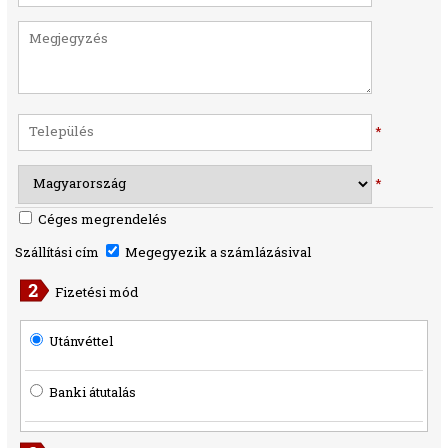
*
*
Céges megrendelés
Szállítási cím
Megegyezik a számlázásival
Fizetési mód
Utánvéttel
Banki átutalás