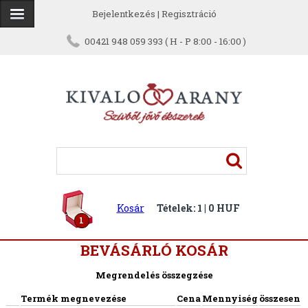
Bejelentkezés
|
Regisztráció
00421 948 059 393 ( H - P 8:00 - 16:00 )
Kosár
Tételek: 1 | 0 HUF
1
BEVÁSÁRLÓ KOSÁR
Megrendelés összegzése
Termék megnevezése
Cena
Mennyiség
összesen