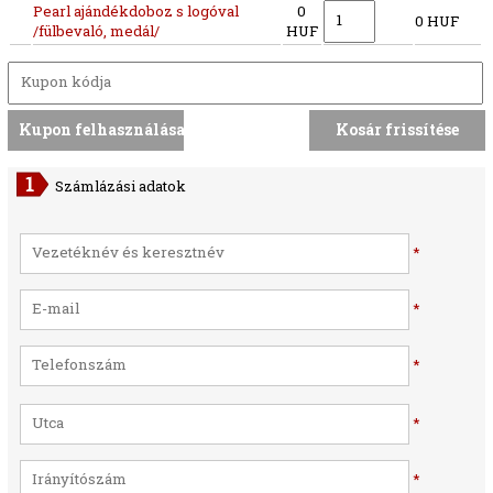
Pearl ajándékdoboz s logóval
0
0 HUF
/fülbevaló, medál/
HUF
Számlázási adatok
*
*
*
*
*