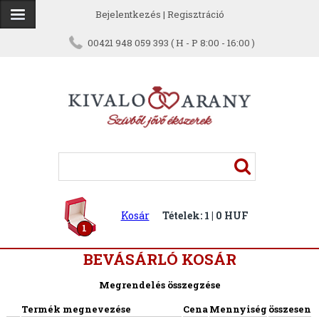
Bejelentkezés
|
Regisztráció
00421 948 059 393 ( H - P 8:00 - 16:00 )
Kosár
Tételek: 1 | 0 HUF
1
BEVÁSÁRLÓ KOSÁR
Megrendelés összegzése
Termék megnevezése
Cena
Mennyiség
összesen