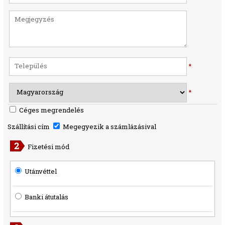
*
*
Céges megrendelés
Szállítási cím
Megegyezik a számlázásival
Fizetési mód
Utánvéttel
Banki átutalás