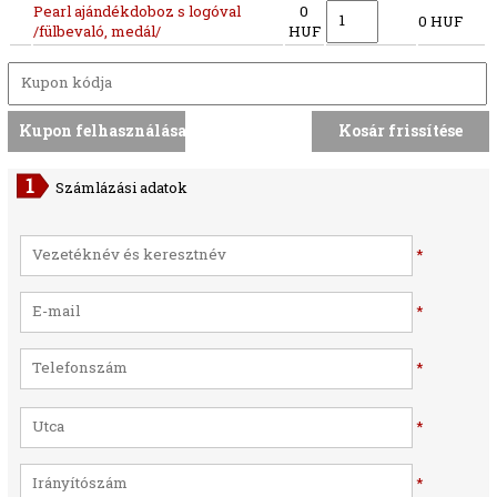
Pearl ajándékdoboz s logóval
0
0 HUF
/fülbevaló, medál/
HUF
Számlázási adatok
*
*
*
*
*