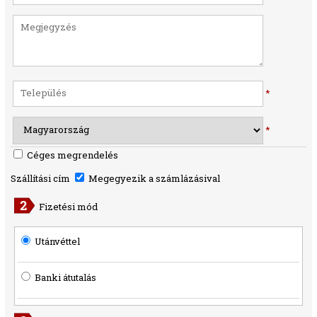
*
*
Céges megrendelés
Szállítási cím
Megegyezik a számlázásival
Fizetési mód
Utánvéttel
Banki átutalás