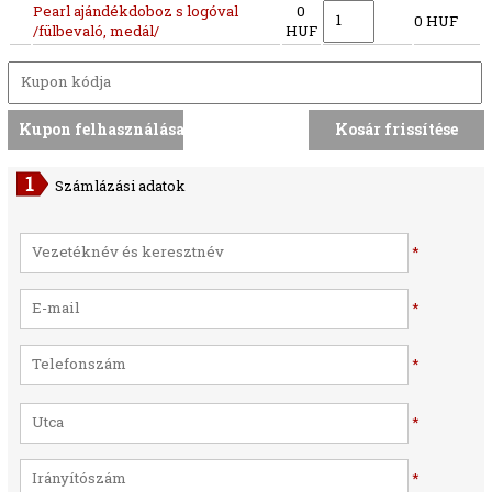
Pearl ajándékdoboz s logóval
0
0 HUF
/fülbevaló, medál/
HUF
Számlázási adatok
*
*
*
*
*