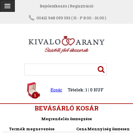
Bejelentkezés
|
Regisztráció
00421 948 059 393 ( H - P 8:00 - 16:00 )
Kosár
Tételek: 1 | 0 HUF
1
BEVÁSÁRLÓ KOSÁR
Megrendelés összegzése
Termék megnevezése
Cena
Mennyiség
összesen