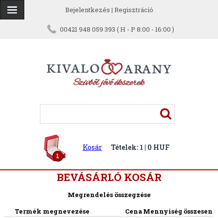
Bejelentkezés
|
Regisztráció
00421 948 059 393 ( H - P 8:00 - 16:00 )
Kosár
Tételek: 1 | 0 HUF
1
BEVÁSÁRLÓ KOSÁR
Megrendelés összegzése
Termék megnevezése
Cena
Mennyiség
összesen