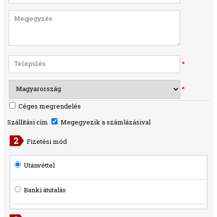
*
*
Céges megrendelés
Szállítási cím
Megegyezik a számlázásival
Fizetési mód
Utánvéttel
Banki átutalás