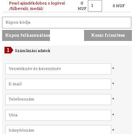
Pearl ajándékdoboz s logóval
0
0 HUF
/fülbevaló, medál/
HUF
Számlázási adatok
*
*
*
*
*