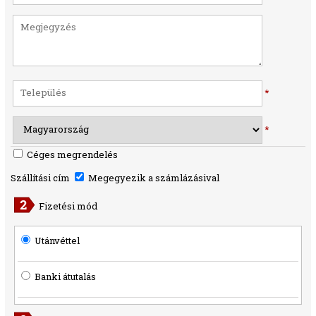
*
*
Céges megrendelés
Szállítási cím
Megegyezik a számlázásival
Fizetési mód
Utánvéttel
Banki átutalás