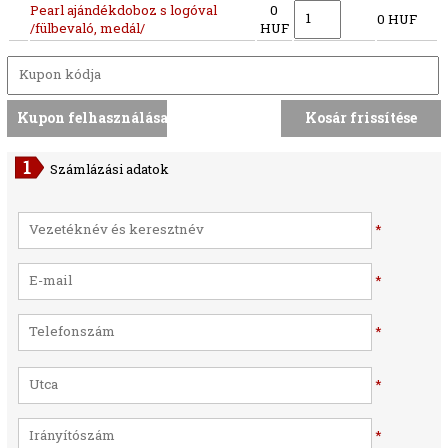
Pearl ajándékdoboz s logóval
0
0 HUF
/fülbevaló, medál/
HUF
Számlázási adatok
*
*
*
*
*