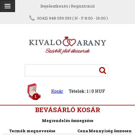
Bejelentkezés
|
Regisztráció
00421 948 059 393 ( H - P 8:00 - 16:00 )
Kosár
Tételek: 1 | 0 HUF
1
BEVÁSÁRLÓ KOSÁR
Megrendelés összegzése
Termék megnevezése
Cena
Mennyiség
összesen