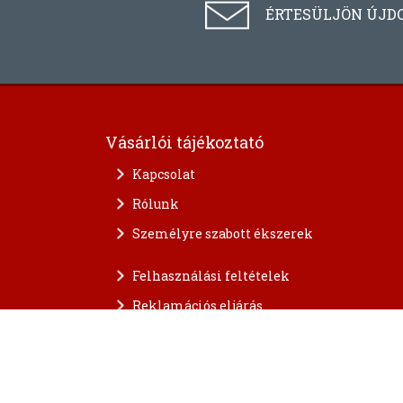
ÉRTESÜLJÖN ÚJD
Vásárlói tájékoztató
Kapcsolat
Rólunk
Személyre szabott ékszerek
Felhasználási feltételek
Reklamációs eljárás
A személyes adatok védelme
FAQ