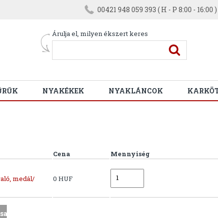
00421 948 059 393 ( H - P 8:00 - 16:00 )
Árulja el, milyen ékszert keres
ŰRŰK
NYAKÉKEK
NYAKLÁNCOK
KARKÖ
Cena
Mennyiség
aló, medál/
0 HUF