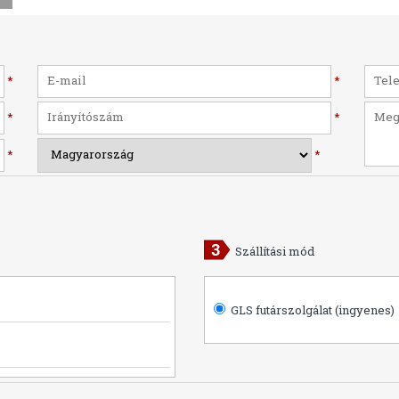
*
*
*
*
*
*
Szállítási mód
GLS futárszolgálat (ingyenes)