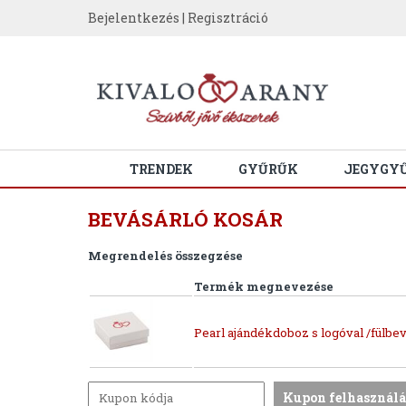
Bejelentkezés
|
Regisztráció
TRENDEK
GYŰRŰK
JEGYGY
BEVÁSÁRLÓ KOSÁR
Megrendelés összegzése
Termék megnevezése
Pearl ajándékdoboz s logóval /fülbev