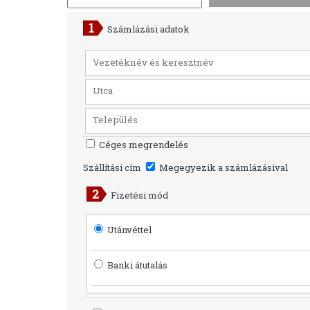
Számlázási adatok
Céges megrendelés
Szállítási cím
Megegyezik a számlázásival
Fizetési mód
Utánvéttel
Banki átutalás