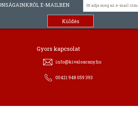
ONSÁGAINKRÓL E-MAILBEN
Gyors kapcsolat
info@kivaloarany.hu
00421 948 059 393