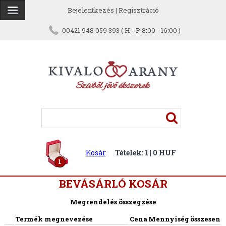
Bejelentkezés
|
Regisztráció
00421 948 059 393 ( H - P 8:00 - 16:00 )
Kosár
Tételek: 1 | 0 HUF
1
BEVÁSÁRLÓ KOSÁR
Megrendelés összegzése
Termék megnevezése
Cena
Mennyiség
összesen