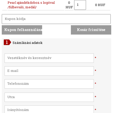
Pearl ajándékdoboz s logóval
0
0 HUF
/fülbevaló, medál/
HUF
Számlázási adatok
*
*
*
*
*