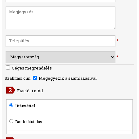
*
*
Céges megrendelés
Szállítási cím
Megegyezik a számlázásival
Fizetési mód
Utánvéttel
Banki átutalás