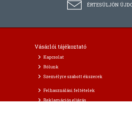
ÉRTESÜLJÖN ÚJD
Vásárlói tájékoztató
Kapcsolat
Rólunk
Személyre szabott ékszerek
Felhasználási feltételek
Reklamációs eljárás
A személyes adatok védelme
FAQ