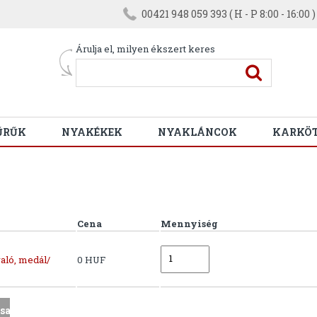
00421 948 059 393 ( H - P 8:00 - 16:00 )
Árulja el, milyen ékszert keres
ŰRŰK
NYAKÉKEK
NYAKLÁNCOK
KARKÖ
Cena
Mennyiség
aló, medál/
0 HUF