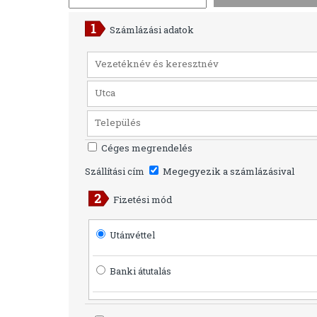
Számlázási adatok
Céges megrendelés
Szállítási cím
Megegyezik a számlázásival
Fizetési mód
Utánvéttel
Banki átutalás