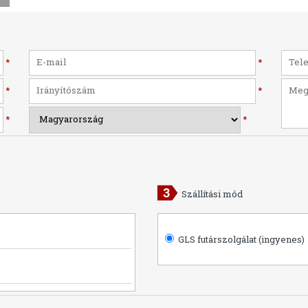
*
*
*
*
*
*
Szállítási mód
GLS futárszolgálat (ingyenes)