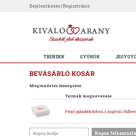
Bejelentkezés
|
Regisztráció
TRENDEK
GYŰRŰK
JEGYGY
BEVÁSÁRLÓ KOSÁR
Megrendelés összegzése
Termék megnevezése
Pearl ajándékdoboz s logóval /fülbev