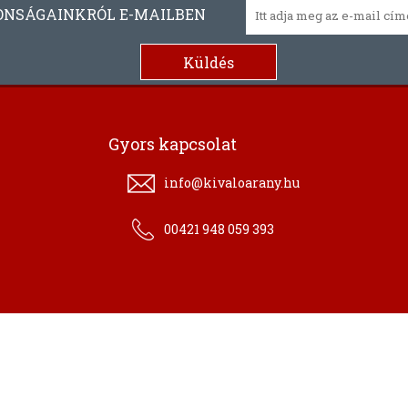
ONSÁGAINKRÓL E-MAILBEN
Gyors kapcsolat
info@kivaloarany.hu
00421 948 059 393