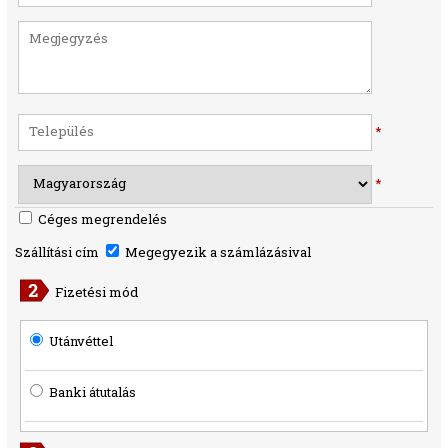
*
*
Céges megrendelés
Szállítási cím
Megegyezik a számlázásival
Fizetési mód
Utánvéttel
Banki átutalás