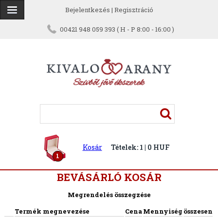
Bejelentkezés
|
Regisztráció
00421 948 059 393 ( H - P 8:00 - 16:00 )
Kosár
Tételek: 1 | 0 HUF
1
BEVÁSÁRLÓ KOSÁR
Megrendelés összegzése
Termék megnevezése
Cena
Mennyiség
összesen