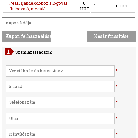
Pearl ajándékdoboz s logóval
0
0 HUF
/fülbevaló, medál/
HUF
Számlázási adatok
*
*
*
*
*