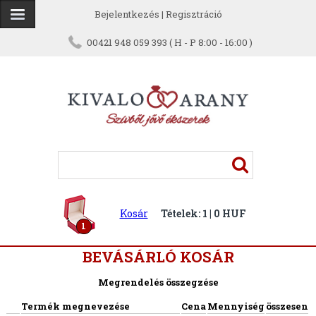
Bejelentkezés
|
Regisztráció
00421 948 059 393 ( H - P 8:00 - 16:00 )
Kosár
Tételek: 1 | 0 HUF
1
BEVÁSÁRLÓ KOSÁR
Megrendelés összegzése
Termék megnevezése
Cena
Mennyiség
összesen