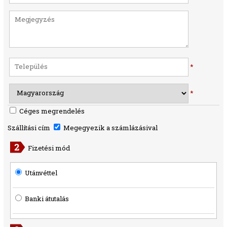
*
*
Céges megrendelés
Szállítási cím
Megegyezik a számlázásival
Fizetési mód
Utánvéttel
Banki átutalás