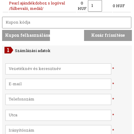
Pearl ajándékdoboz s logóval
0
0 HUF
/fülbevaló, medál/
HUF
Számlázási adatok
*
*
*
*
*