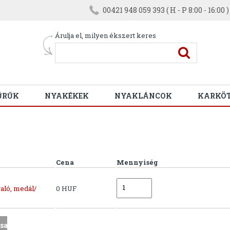
00421 948 059 393 ( H - P 8:00 - 16:00 )
Árulja el, milyen ékszert keres
ŰRŰK
NYAKÉKEK
NYAKLÁNCOK
KARKÖ
Cena
Mennyiség
aló, medál/
0 HUF