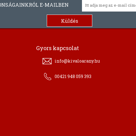
ONSÁGAINKRÓL E-MAILBEN
Gyors kapcsolat
info@kivaloarany.hu
00421 948 059 393