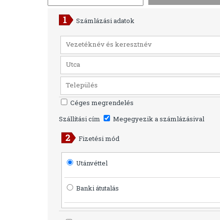
Számlázási adatok
Céges megrendelés
Szállítási cím
Megegyezik a számlázásival
Fizetési mód
Utánvéttel
Banki átutalás