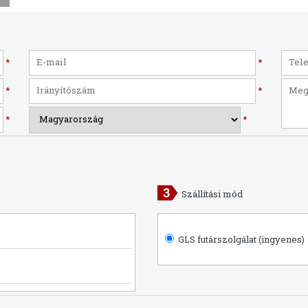
*
*
*
*
*
*
Szállítási mód
GLS futárszolgálat (ingyenes)