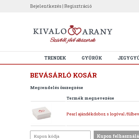
Bejelentkezés
|
Regisztráció
TRENDEK
GYŰRŰK
JEGYGY
BEVÁSÁRLÓ KOSÁR
Megrendelés összegzése
Termék megnevezése
Pearl ajándékdoboz s logóval /fülbev