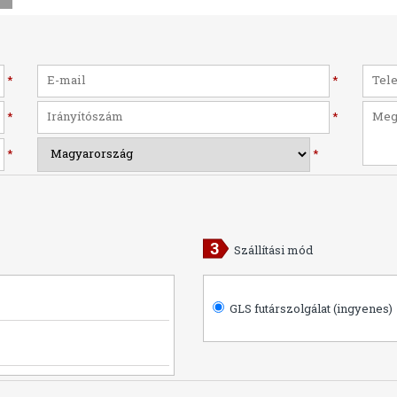
*
*
*
*
*
*
Szállítási mód
GLS futárszolgálat (ingyenes)