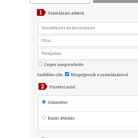
Számlázási adatok
Céges megrendelés
Szállítási cím
Megegyezik a számlázásival
Fizetési mód
Utánvéttel
Banki átutalás