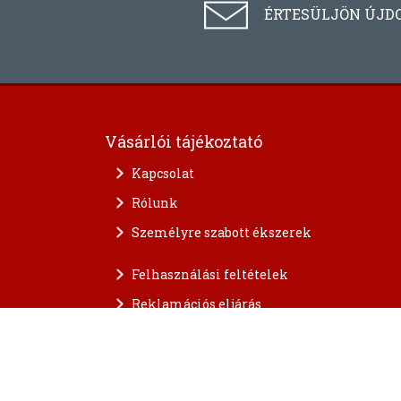
ÉRTESÜLJÖN ÚJD
Vásárlói tájékoztató
Kapcsolat
Rólunk
Személyre szabott ékszerek
Felhasználási feltételek
Reklamációs eljárás
A személyes adatok védelme
FAQ