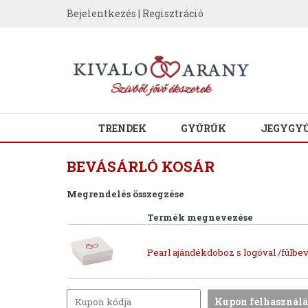
Bejelentkezés
|
Regisztráció
TRENDEK
GYŰRŰK
JEGYGY
BEVÁSÁRLÓ KOSÁR
Megrendelés összegzése
Termék megnevezése
Pearl ajándékdoboz s logóval /fülbev