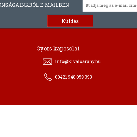
ONSÁGAINKRÓL E-MAILBEN
Gyors kapcsolat
info@kivaloarany.hu
00421 948 059 393