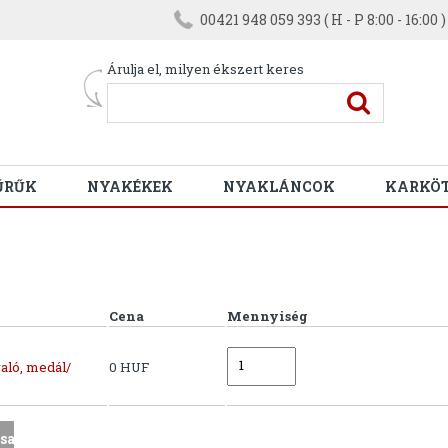
00421 948 059 393 ( H - P 8:00 - 16:00 )
Árulja el, milyen ékszert keres
ŰRŰK
NYAKÉKEK
NYAKLÁNCOK
KARKÖ
Cena
Mennyiség
aló, medál/
0 HUF