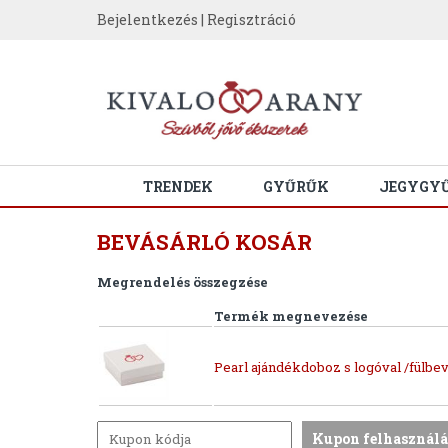
Bejelentkezés
|
Regisztráció
TRENDEK
GYŰRŰK
JEGYGY
BEVÁSÁRLÓ KOSÁR
Megrendelés összegzése
Termék megnevezése
Pearl ajándékdoboz s logóval /fülbev