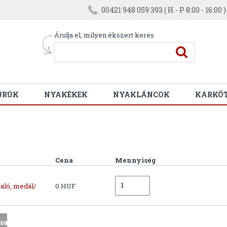
00421 948 059 393 ( H - P 8:00 - 16:00 )
Árulja el, milyen ékszert keres
ŰRŰK
NYAKÉKEK
NYAKLÁNCOK
KARKÖ
Cena
Mennyiség
aló, medál/
0 HUF