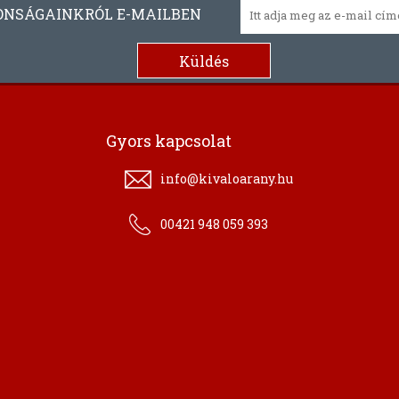
ONSÁGAINKRÓL E-MAILBEN
Gyors kapcsolat
info@kivaloarany.hu
00421 948 059 393