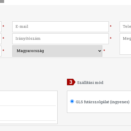
*
*
*
*
*
*
Szállítási mód
GLS futárszolgálat (ingyenes)