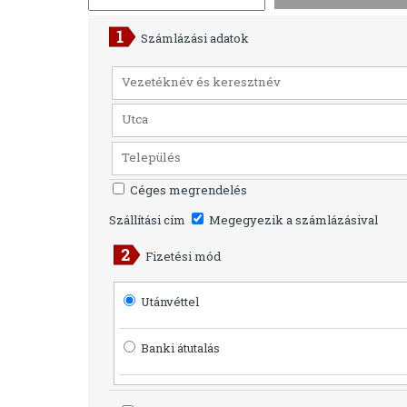
Számlázási adatok
Céges megrendelés
Szállítási cím
Megegyezik a számlázásival
Fizetési mód
Utánvéttel
Banki átutalás