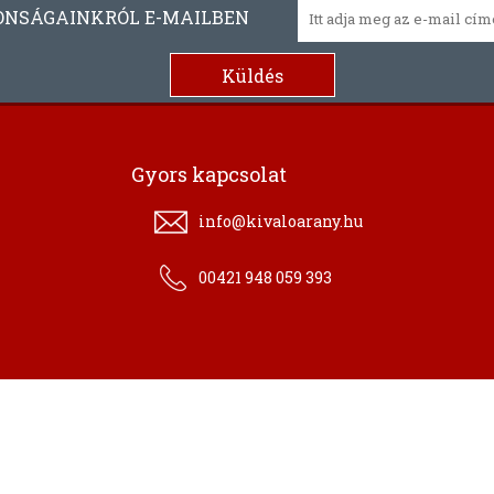
ONSÁGAINKRÓL E-MAILBEN
Gyors kapcsolat
info@kivaloarany.hu
00421 948 059 393