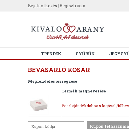
Bejelentkezés
|
Regisztráció
TRENDEK
GYŰRŰK
JEGYGY
BEVÁSÁRLÓ KOSÁR
Megrendelés összegzése
Termék megnevezése
Pearl ajándékdoboz s logóval /fülbev