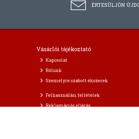
ÉRTESÜLJÖN ÚJD
Vásárlói tájékoztató
Kapcsolat
Rólunk
Személyre szabott ékszerek
Felhasználási feltételek
Reklamációs eljárás
A személyes adatok védelme
FAQ