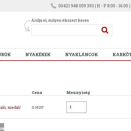
00421 948 059 393 ( H - P 8:00 - 16:00 )
Árulja el, milyen ékszert keres
ŰRŰK
NYAKÉKEK
NYAKLÁNCOK
KARKÖ
Cena
Mennyiség
aló, medál/
0 HUF