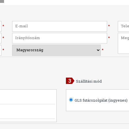
*
*
*
*
*
*
Szállítási mód
GLS futárszolgálat (ingyenes)