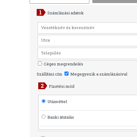
Számlázási adatok
Céges megrendelés
Szállítási cím
Megegyezik a számlázásival
Fizetési mód
Utánvéttel
Banki átutalás