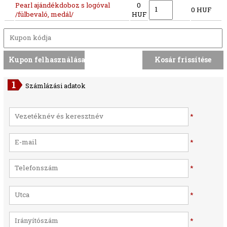
Pearl ajándékdoboz s logóval
0
0 HUF
/fülbevaló, medál/
HUF
Számlázási adatok
*
*
*
*
*