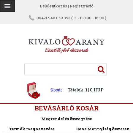
Bejelentkezés
|
Regisztráció
00421 948 059 393 ( H - P 8:00 - 16:00 )
Kosár
Tételek: 1 | 0 HUF
1
BEVÁSÁRLÓ KOSÁR
Megrendelés összegzése
Termék megnevezése
Cena
Mennyiség
összesen