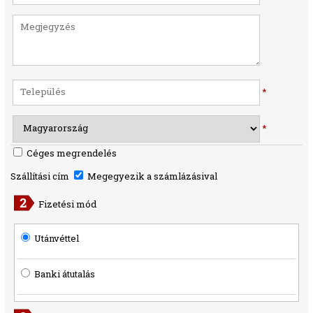
*
*
Céges megrendelés
Szállítási cím
Megegyezik a számlázásival
Fizetési mód
Utánvéttel
Banki átutalás