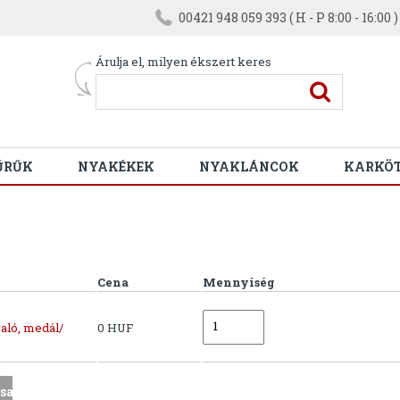
00421 948 059 393 ( H - P 8:00 - 16:00 )
Árulja el, milyen ékszert keres
ŰRŰK
NYAKÉKEK
NYAKLÁNCOK
KARKÖ
Cena
Mennyiség
aló, medál/
0 HUF