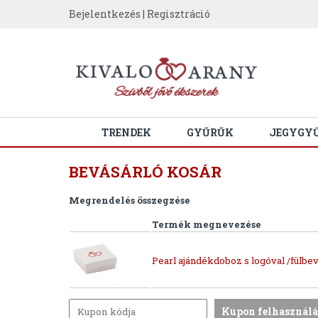
Bejelentkezés
|
Regisztráció
TRENDEK
GYŰRŰK
JEGYGY
BEVÁSÁRLÓ KOSÁR
Megrendelés összegzése
Termék megnevezése
Pearl ajándékdoboz s logóval /fülbev