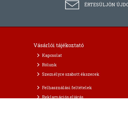
ÉRTESÜLJÖN ÚJD
Vásárlói tájékoztató
Kapcsolat
Rólunk
Személyre szabott ékszerek
Felhasználási feltételek
Reklamációs eljárás
A személyes adatok védelme
FAQ