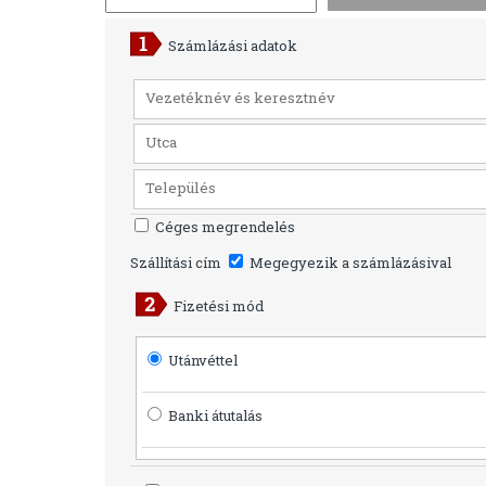
Számlázási adatok
Céges megrendelés
Szállítási cím
Megegyezik a számlázásival
Fizetési mód
Utánvéttel
Banki átutalás