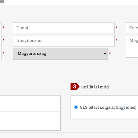
*
*
*
*
*
*
Szállítási mód
GLS futárszolgálat (ingyenes)