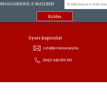
ONSÁGAINKRÓL E-MAILBEN
Gyors kapcsolat
info@kivaloarany.hu
00421 948 059 393