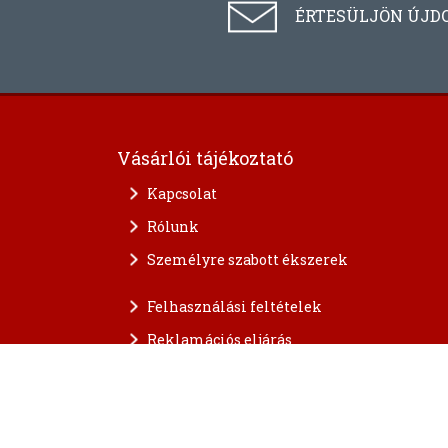
ÉRTESÜLJÖN ÚJD
Vásárlói tájékoztató
Kapcsolat
Rólunk
Személyre szabott ékszerek
Felhasználási feltételek
Reklamációs eljárás
A személyes adatok védelme
FAQ