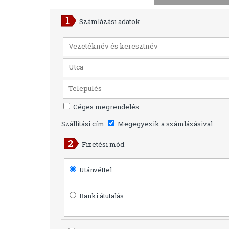
Számlázási adatok
Céges megrendelés
Szállítási cím
Megegyezik a számlázásival
Fizetési mód
Utánvéttel
Banki átutalás