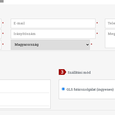
*
*
*
*
*
*
Szállítási mód
GLS futárszolgálat (ingyenes)