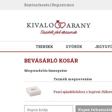
Bejelentkezés
|
Regisztráció
TRENDEK
GYŰRŰK
JEGYGY
BEVÁSÁRLÓ KOSÁR
Megrendelés összegzése
Termék megnevezése
Pearl ajándékdoboz s logóval /fülbev