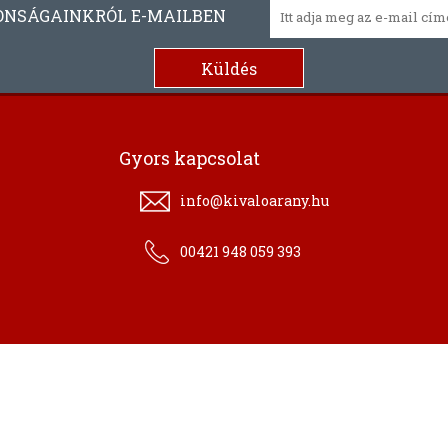
ONSÁGAINKRÓL E-MAILBEN
Gyors kapcsolat
info@kivaloarany.hu
00421 948 059 393