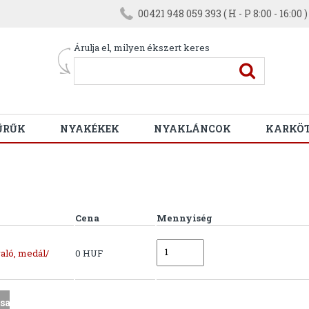
00421 948 059 393 ( H - P 8:00 - 16:00 )
Árulja el, milyen ékszert keres
ŰRŰK
NYAKÉKEK
NYAKLÁNCOK
KARKÖ
Cena
Mennyiség
aló, medál/
0 HUF